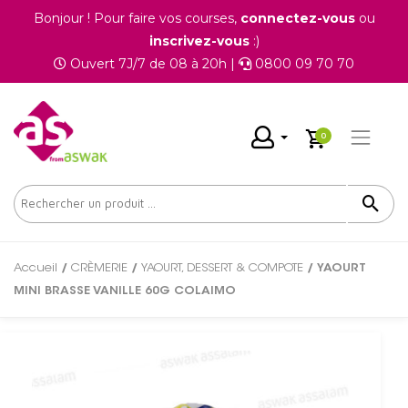
Bonjour ! Pour faire vos courses,
connectez-vous
ou
inscrivez-vous
:)
Ouvert 7J/7 de 08 à 20h |
0800 09 70 70
0
Accueil
/
CRÈMERIE
/
YAOURT, DESSERT & COMPOTE
/ YAOURT
MINI BRASSE VANILLE 60G COLAIMO