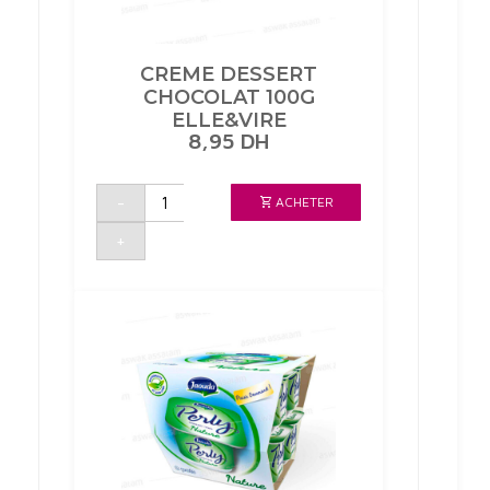
CREME DESSERT
CHOCOLAT 100G
ELLE&VIRE
8,95
DH
quantité
-
ACHETER
de
CREME
DESSERT
+
CHOCOLAT
100G
ELLE&VIRE