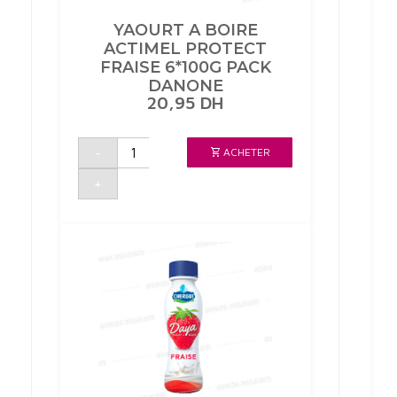
YAOURT A BOIRE
ACTIMEL PROTECT
FRAISE 6*100G PACK
DANONE
20,95
DH
quantité
-
ACHETER
de
YAOURT
A
+
BOIRE
ACTIMEL
PROTECT
FRAISE
6*100G
PACK
DANONE