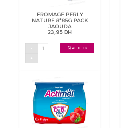
FROMAGE PERLY
NATURE 8*85G PACK
JAOUDA
23,95
DH
quantité
-
ACHETER
de
FROMAGE
PERLY
+
NATURE
8*85G
PACK
JAOUDA