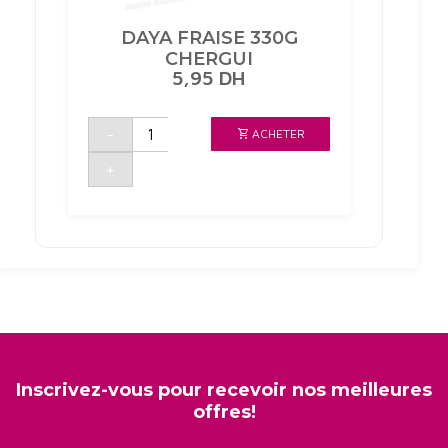
DAYA FRAISE 330G
CHERGUI
5,95
DH
quantité
-
ACHETER
de
DAYA
FRAISE
+
330G
CHERGUI
Inscrivez-vous pour recevoir nos meilleures
offres!