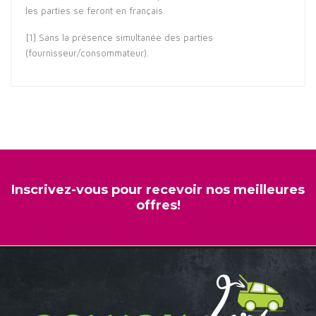
les parties se feront en français.
[1]
Sans la présence simultanée des parties
(fournisseur/consommateur).
Inscrivez-vous pour recevoir nos meilleures
offres!