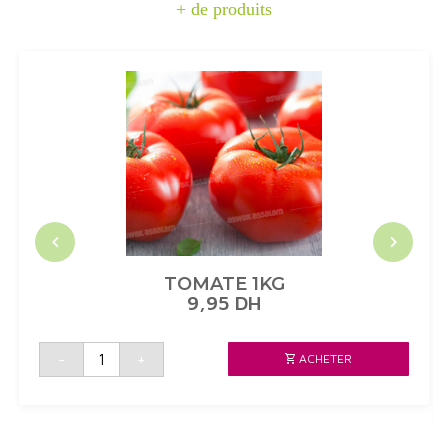
+ de produits
TOMATE 1KG
9,95
DH
quantité
-
+
ACHETER
de
TOMATE
1KG