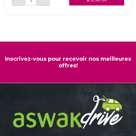
-
+
ACHETER
de
MAIS
DOUX
3*140G
JANIS
Inscrivez-vous pour recevoir nos meilleures
offres!