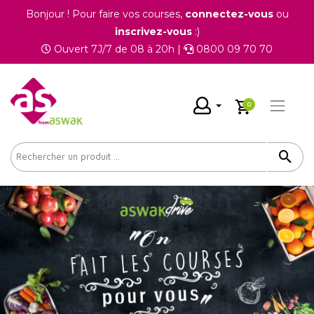
Bonjour ! Pour faire vos courses,
connectez-vous
ou
inscrivez-vous
:)
Ouvert 7J/7 de 08 à 20h |
0800 09 70 70
0