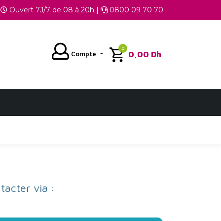
Ouvert 7J/7 de 08 à 20h |
0800 09 70 70
0
0,00
Dh
Compte
acter via :