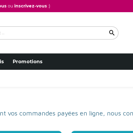
ous
ou
inscrivez-vous
:)
is
Promotions
nt vos commandes payées en ligne, nous cont