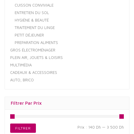
CUISSON CONVIVIALE
ENTRETIEN DU SOL
HYGIÈNE & BEAUTÉ
TRAITEMENT DU LINGE
PETIT DÉJEUNER
PREPARATION ALIMENTS
GROS ÉLECTROMÉNAGER
PLEIN AIR, JOUETS & LOISIRS
MULTIMÉDIA
CADEAUX & ACCESSOIRES
AUTO, BRICO
Filtrer Par Prix
Prix
Prix
Prix :
140 Dh
—
3 500 Dh
FILTRER