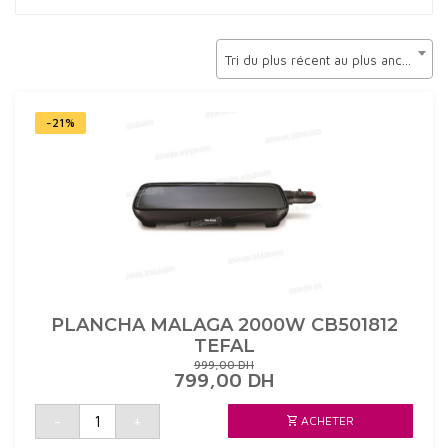
min
max
Tri du plus récent au plus ancien
-21%
PLANCHA MALAGA 2000W CB501812
TEFAL
999,00
DH
LE
LE
799,00
DH
PRIX
PRIX
INITIAL
ACTUEL
quantité
-
+
ACHETER
de
ÉTAIT :
EST :
PLANCHA
999,00 DH.
799,00 DH.
MALAGA