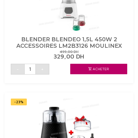
BLENDER BLENDEO 1,5L 450W 2
ACCESSOIRES LM2B3126 MOULINEX
499,00
DH
LE
LE
329,00
DH
PRIX
PRIX
INITIAL
ACTUEL
quantité
-
+
ACHETER
de
ÉTAIT :
EST :
BLENDER
499,00 DH.
329,00 DH.
BLENDEO
1,5L
450W
2
ACCESSOIRES
LM2B3126
MOULINEX
-23%