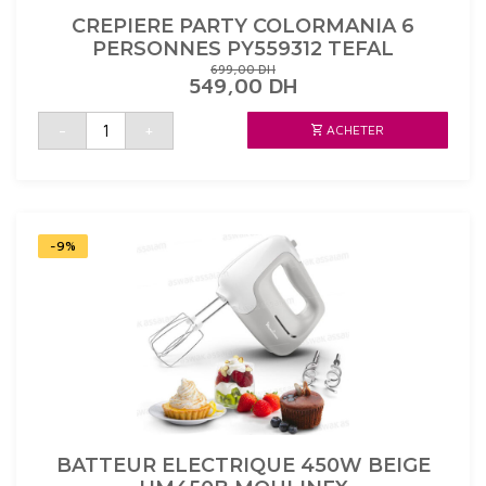
CREPIERE PARTY COLORMANIA 6
PERSONNES PY559312 TEFAL
699,00
DH
LE
LE
549,00
DH
PRIX
PRIX
INITIAL
ACTUEL
quantité
-
+
ACHETER
de
ÉTAIT :
EST :
CREPIERE
699,00 DH.
549,00 DH.
PARTY
COLORMANIA
6
PERSONNES
PY559312
TEFAL
-9%
BATTEUR ELECTRIQUE 450W BEIGE