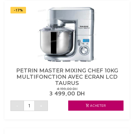
-17%
PETRIN MASTER MIXING CHEF 10KG
MULTIFONCTION AVEC ECRAN LCD
TAURUS
4 199,00
DH
LE
LE
3 499,00
DH
PRIX
PRIX
INITIAL
ACTUEL
quantité
-
+
ACHETER
de
ÉTAIT :
EST :
PETRIN
4
3
MASTER
199,00 DH.
499,00 DH.
MIXING
CHEF
10KG
MULTIFONCTION
AVEC