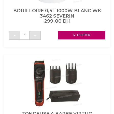
BOUILLOIRE 0,5L 1000W BLANC WK
3462 SEVERIN
299,00
DH
quantité
-
+
ACHETER
de
BOUILLOIRE
0,5L
1000W
BLANC
WK
3462
SEVERIN
TONDEUSE A BARBE VIRTUO