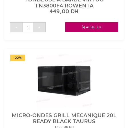
TN3800F4 ROWENTA
449,00
DH
quantité
-
+
ACHETER
de
TONDEUSE
A
BARBE
VIRTUO
TN3800F4
ROWENTA
-22%
MICRO-ONDES GRILL MECANIQUE 20L
READY BLACK TAURUS
1 399,00
DH