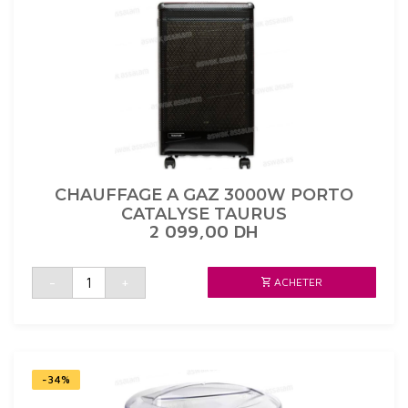
ECRAN
LCD
TAURUS
CHAUFFAGE A GAZ 3000W PORTO
CATALYSE TAURUS
2 099,00
DH
quantité
-
+
ACHETER
de
CHAUFFAGE
A
GAZ
3000W
PORTO
CATALYSE
TAURUS
-34%