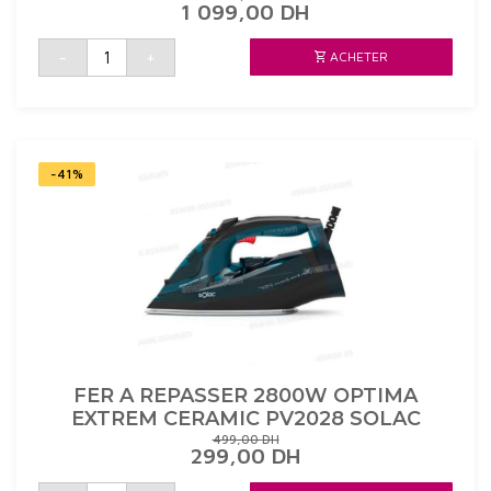
LE
LE
1 099,00
DH
PRIX
PRIX
INITIAL
ACTUEL
quantité
-
+
ACHETER
de
ÉTAIT :
EST :
MICRO-
1
1
ONDES
399,00 DH.
099,00 DH.
GRILL
MECANIQUE
20L
READY
BLACK
TAURUS
-41%
FER A REPASSER 2800W OPTIMA
EXTREM CERAMIC PV2028 SOLAC
499,00
DH
LE
LE
299,00
DH
PRIX
PRIX
INITIAL
ACTUEL
quantité