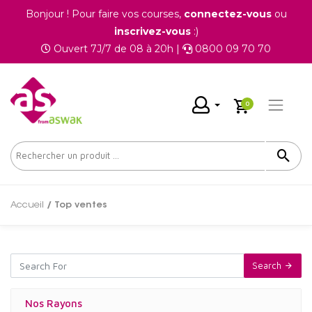
Bonjour ! Pour faire vos courses,
connectez-vous
ou
inscrivez-vous
:)
Ouvert 7J/7 de 08 à 20h |
0800 09 70 70
0
Accueil
/ Top ventes
Search
Nos Rayons