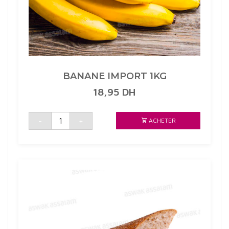
BANANE IMPORT 1KG
18,95
DH
quantité
-
+
ACHETER
de
BANANE
IMPORT
1KG