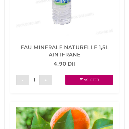
EAU MINERALE NATURELLE 1,5L
AIN IFRANE
4,90
DH
quantité
-
+
ACHETER
de
EAU
MINERALE
NATURELLE
1,5L
AIN
IFRANE