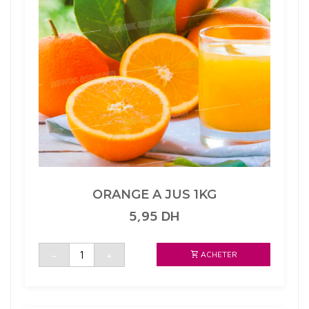
ORANGE A JUS 1KG
5,95
DH
quantité
-
+
ACHETER
de
ORANGE
A
JUS
1KG