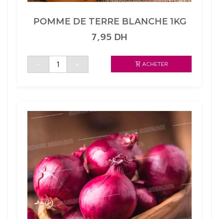
POMME DE TERRE BLANCHE 1KG
7,95
DH
quantité
-
+
ACHETER
de
POMME
DE
TERRE
BLANCHE
1KG