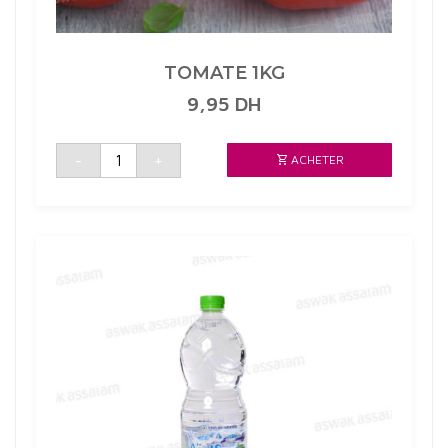
TOMATE 1KG
9,95
DH
quantité
-
+
ACHETER
de
TOMATE
1KG