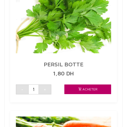
PERSIL BOTTE
1,80
DH
quantité
-
+
ACHETER
de
PERSIL
BOTTE