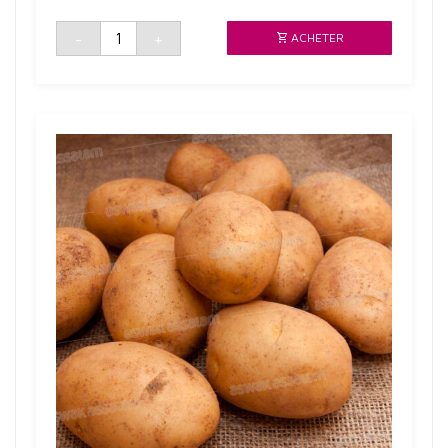
quantité
-
+
ACHETER
de
LAIT
DE
CROISSANCE
UHT
500
ML
JAOUDA