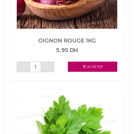
OIGNON ROUGE 1KG
5,95
DH
quantité
-
+
ACHETER
de
OIGNON
ROUGE
1KG