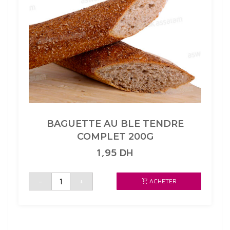
BAGUETTE AU BLE TENDRE
COMPLET 200G
1,95
DH
quantité
-
+
ACHETER
de
BAGUETTE
AU
BLE
TENDRE
COMPLET
200G