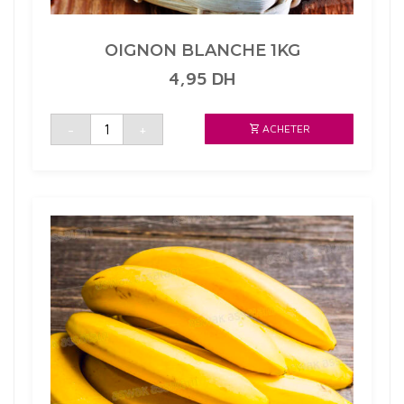
OIGNON BLANCHE 1KG
4,95
DH
quantité
-
+
ACHETER
de
OIGNON
BLANCHE
1KG