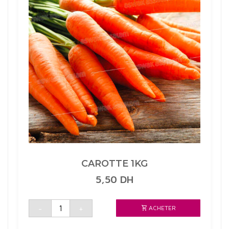
CAROTTE 1KG
5,50
DH
quantité
-
+
ACHETER
de
CAROTTE
1KG