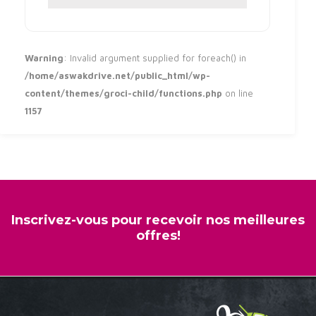
Warning
: Invalid argument supplied for foreach() in
/home/aswakdrive.net/public_html/wp-
content/themes/groci-child/functions.php
on line
1157
Inscrivez-vous pour recevoir nos meilleures
offres!