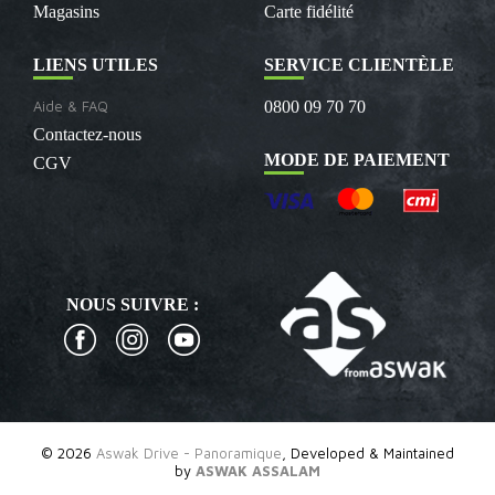
Magasins
Carte fidélité
LIENS UTILES
SERVICE CLIENTÈLE
Aide & FAQ
0800 09 70 70
Contactez-nous
MODE DE PAIEMENT
CGV
NOUS SUIVRE :
© 2026
Aswak Drive - Panoramique
, Developed & Maintained
by
ASWAK ASSALAM