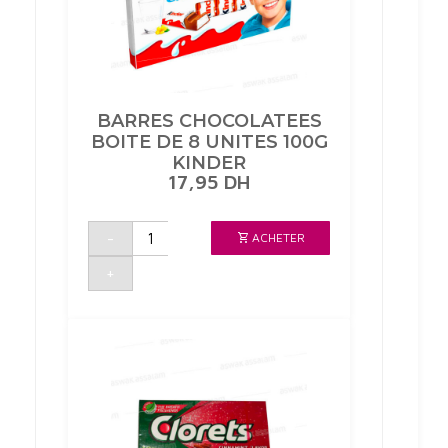
BARRES CHOCOLATEES
BOITE DE 8 UNITES 100G
KINDER
17,95
DH
quantité
-
ACHETER
de
BARRES
CHOCOLATEES
+
BOITE
DE
8
UNITES
100G
KINDER