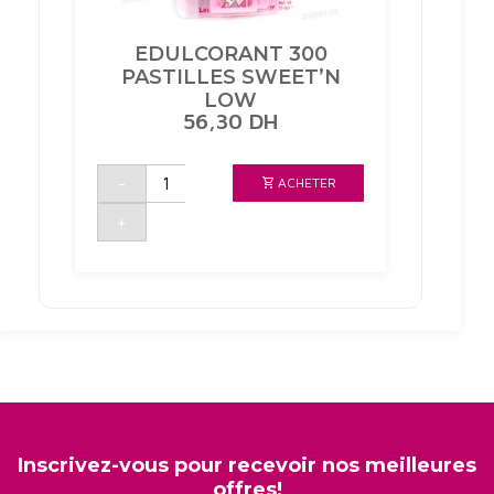
EDULCORANT 300
PASTILLES SWEET’N
LOW
56,30
DH
quantité
-
ACHETER
de
EDULCORANT
300
+
PASTILLES
SWEET'N
LOW
Inscrivez-vous pour recevoir nos meilleures
offres!