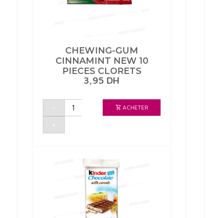
CHEWING-GUM
CINNAMINT NEW 10
PIECES CLORETS
3,95
DH
quantité
-
ACHETER
de
CHEWING-
GUM
+
CINNAMINT
NEW
10
PIECES
CLORETS