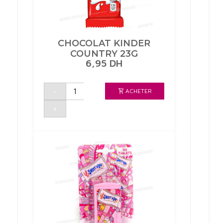
CHOCOLAT KINDER
COUNTRY 23G
6,95
DH
quantité
-
ACHETER
de
CHOCOLAT
KINDER
+
COUNTRY
23G