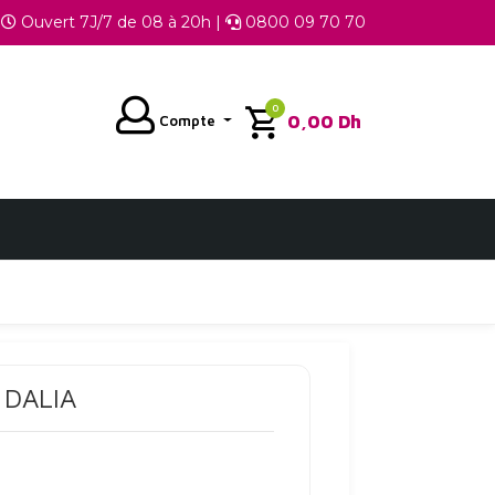
Ouvert 7J/7 de 08 à 20h |
0800 09 70 70
0
0,00
Dh
Compte
 DALIA