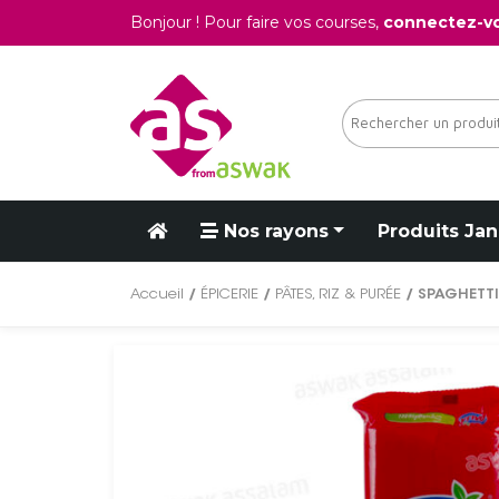
Bonjour ! Pour faire vos courses,
connectez-v
Nos rayons
Produits Jan
Accueil
/
ÉPICERIE
/
PÂTES, RIZ & PURÉE
/ SPAGHETTI