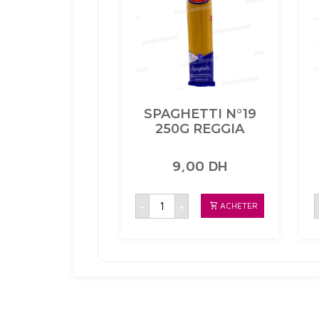
SPAGHETTI N°19
250G REGGIA
9,00
DH
quantité
-
+
ACHETER
de
SPAGHETTI
N°19
250G
REGGIA