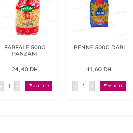
FARFALE 500G
PENNE 500G DARI
PANZANI
24,40
DH
11,60
DH
quantité
quantité
-
+
-
+
ACHETER
ACHETER
de
de
FARFALE
PENNE
500G
500G
PANZANI
DARI