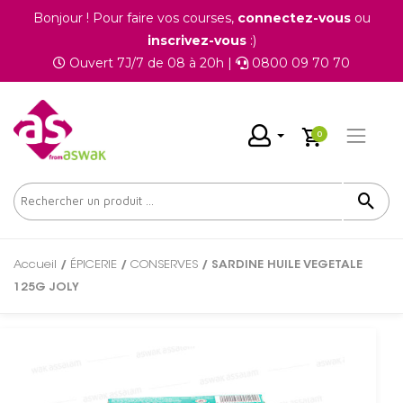
Bonjour ! Pour faire vos courses,
connectez-vous
ou
inscrivez-vous
:)
Ouvert 7J/7 de 08 à 20h |
0800 09 70 70
0
Accueil
/
ÉPICERIE
/
CONSERVES
/ SARDINE HUILE VEGETALE
125G JOLY