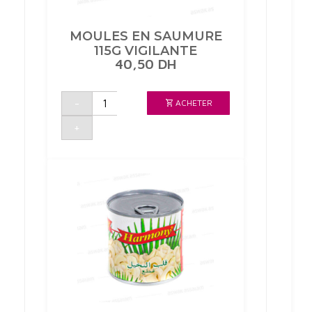
MOULES EN SAUMURE
115G VIGILANTE
40,50
DH
quantité
-
ACHETER
de
MOULES
EN
+
SAUMURE
115G
VIGILANTE