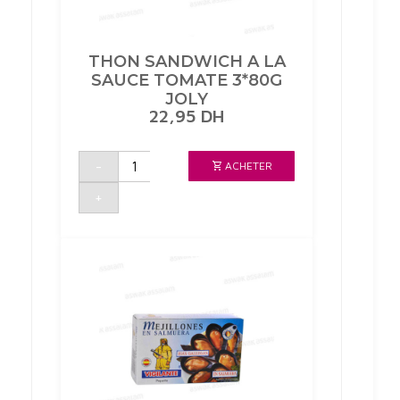
THON SANDWICH A LA
SAUCE TOMATE 3*80G
JOLY
22,95
DH
quantité
-
ACHETER
de
THON
SANDWICH
+
A
LA
SAUCE
TOMATE
3*80G
JOLY