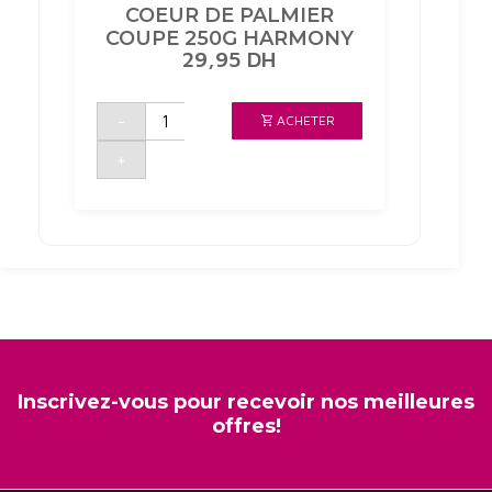
COEUR DE PALMIER
COUPE 250G HARMONY
29,95
DH
quantité
-
ACHETER
de
COEUR
DE
+
PALMIER
COUPE
250G
HARMONY
Inscrivez-vous pour recevoir nos meilleures
offres!