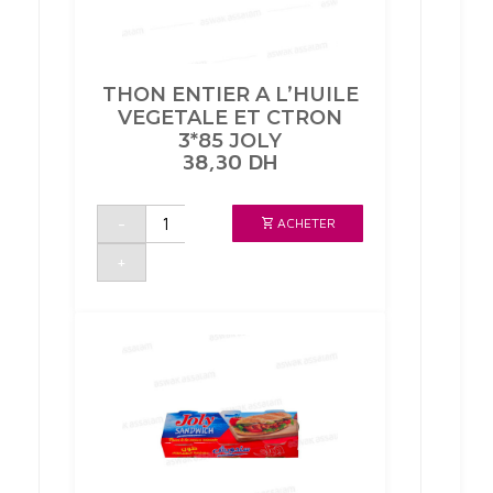
THON ENTIER A L’HUILE
VEGETALE ET CTRON
3*85 JOLY
38,30
DH
quantité
-
ACHETER
de
THON
ENTIER
+
A
L'HUILE
VEGETALE
ET
CTRON
3*85
JOLY