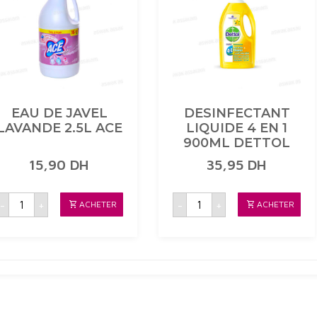
EAU DE JAVEL
DESINFECTANT
LAVANDE 2.5L ACE
LIQUIDE 4 EN 1
900ML DETTOL
15,90
DH
35,95
DH
quantité
quantité
-
+
-
+
ACHETER
ACHETER
de
de
EAU
DESINFECTANT
DE
LIQUIDE
JAVEL
4
LAVANDE
EN
2.5L
1
ACE
900ML
DETTOL