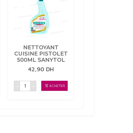
NETTOYANT
CUISINE PISTOLET
500ML SANYTOL
42,90
DH
quantité
-
+
ACHETER
de
NETTOYANT
CUISINE
PISTOLET
500ML
SANYTOL