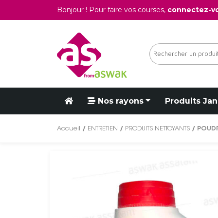
Bonjour ! Pour faire vos courses,
connectez-v
Nos rayons
Produits Jan
Accueil
/
ENTRETIEN
/
PRODUITS NETTOYANTS
/ POUDR