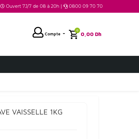
Ouvert 7J/7 de 08 à 20h |
0800 09 70 70
0
0,00
Dh
Compte
VE VAISSELLE 1KG