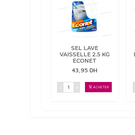
SEL LAVE
VAISSELLE 2.5 KG
ECONET
43,95
DH
quantité
-
+
ACHETER
de
SEL
LAVE
VAISSELLE
2.5
KG
ECONET