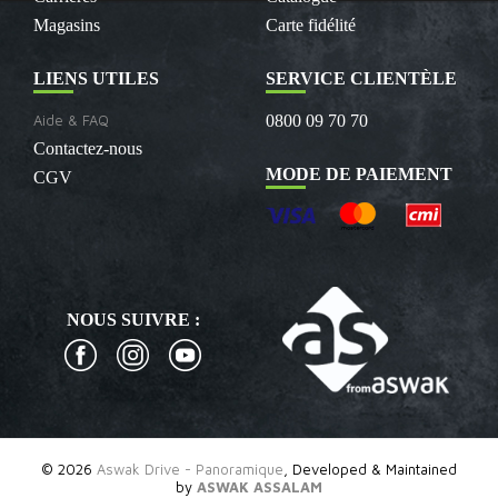
Magasins
Carte fidélité
LIENS UTILES
SERVICE CLIENTÈLE
Aide & FAQ
0800 09 70 70
Contactez-nous
MODE DE PAIEMENT
CGV
NOUS SUIVRE :
© 2026
Aswak Drive - Panoramique
, Developed & Maintained
by
ASWAK ASSALAM