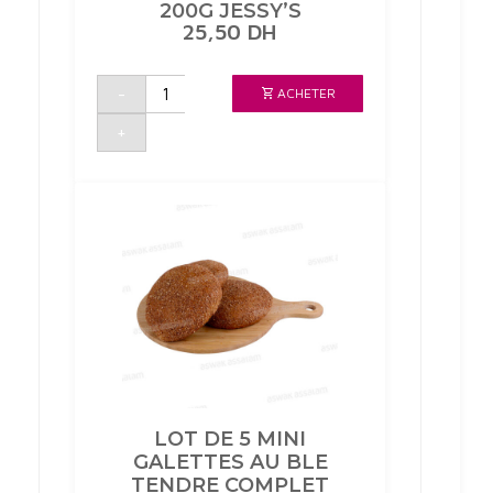
200G JESSY’S
25,50
DH
quantité
-
ACHETER
de
CHAPELURE
PANKO
+
200G
JESSY'S
LOT DE 5 MINI
GALETTES AU BLE
TENDRE COMPLET