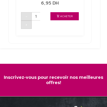
6,95
DH
quantité
-
ACHETER
de
LOT
DE
+
5
MINI
GALETTES
AU
BLE
TENDRE
COMPLET
Inscrivez-vous pour recevoir nos meilleures
offres!