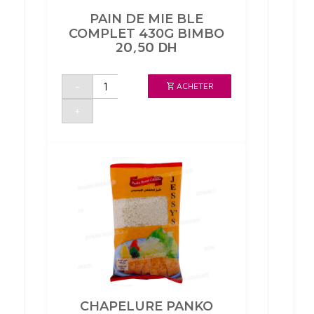
PAIN DE MIE BLE
COMPLET 430G BIMBO
20,50
DH
quantité
-
ACHETER
de
PAIN
DE
+
MIE
BLE
COMPLET
430G
BIMBO
CHAPELURE PANKO