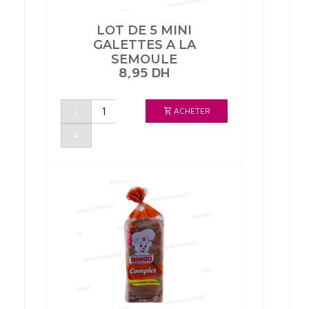
LOT DE 5 MINI
GALETTES A LA
SEMOULE
8,95
DH
quantité
-
ACHETER
de
LOT
DE
+
5
MINI
GALETTES
A
LA
SEMOULE