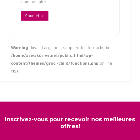
commentaire.
Warning
: Invalid argument supplied for foreach() in
/home/aswakdrive.net/public_html/wp-
content/themes/groci-child/functions.php
on line
1157
Inscrivez-vous pour recevoir nos meilleures
offres!