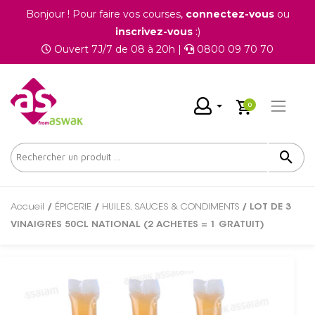
Bonjour ! Pour faire vos courses,
connectez-vous
ou
inscrivez-vous
:)
Ouvert 7J/7 de 08 à 20h |
0800 09 70 70
0
Accueil
/
ÉPICERIE
/
HUILES, SAUCES & CONDIMENTS
/ LOT DE 3
VINAIGRES 50CL NATIONAL (2 ACHETES = 1 GRATUIT)