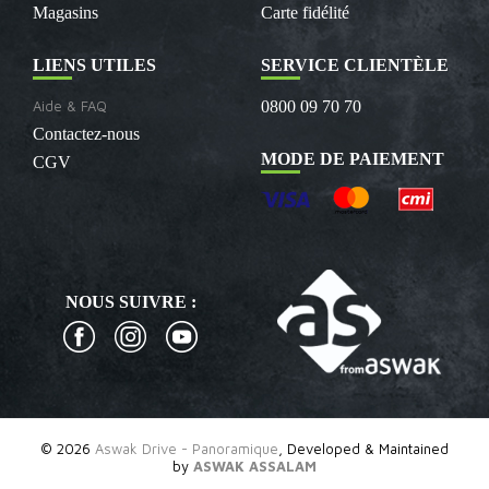
Magasins
Carte fidélité
LIENS UTILES
SERVICE CLIENTÈLE
Aide & FAQ
0800 09 70 70
Contactez-nous
MODE DE PAIEMENT
CGV
NOUS SUIVRE :
© 2026
Aswak Drive - Panoramique
, Developed & Maintained
by
ASWAK ASSALAM