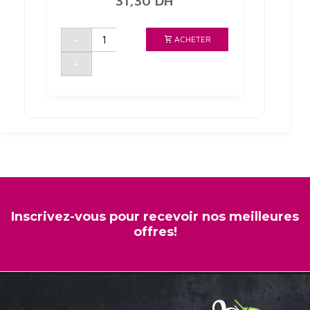
31,30
DH
quantité
-
ACHETER
de
CONCENTRE
DE
+
TOMATE
72CL
DELICIA
Inscrivez-vous pour recevoir nos meilleures
offres!