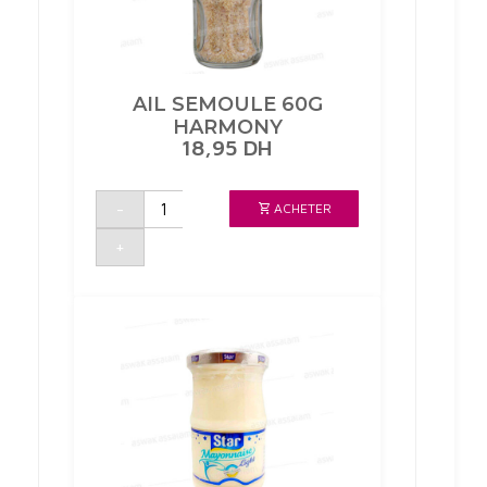
AIL SEMOULE 60G
HARMONY
18,95
DH
quantité
-
ACHETER
de
AIL
SEMOULE
+
60G
HARMONY