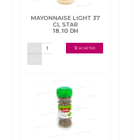
MAYONNAISE LIGHT 37
CL STAR
18,10
DH
quantité
-
ACHETER
de
MAYONNAISE
LIGHT
+
37
CL
STAR