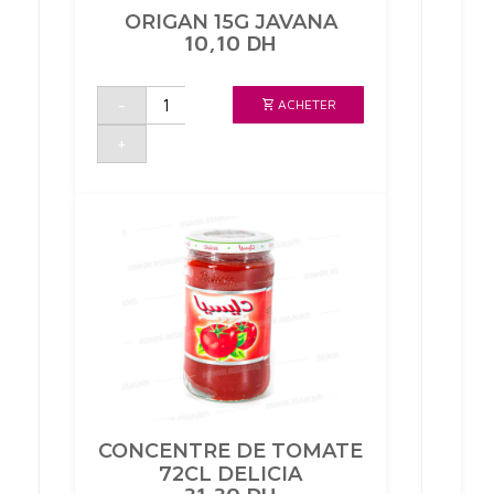
ORIGAN 15G JAVANA
10,10
DH
quantité
-
ACHETER
de
ORIGAN
15G
+
JAVANA
CONCENTRE DE TOMATE
72CL DELICIA