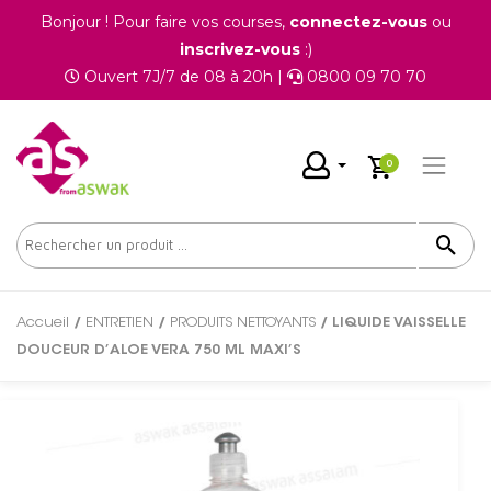
Bonjour ! Pour faire vos courses,
connectez-vous
ou
inscrivez-vous
:)
Ouvert 7J/7 de 08 à 20h |
0800 09 70 70
0
Accueil
/
ENTRETIEN
/
PRODUITS NETTOYANTS
/ LIQUIDE VAISSELLE
DOUCEUR D’ALOE VERA 750 ML MAXI’S