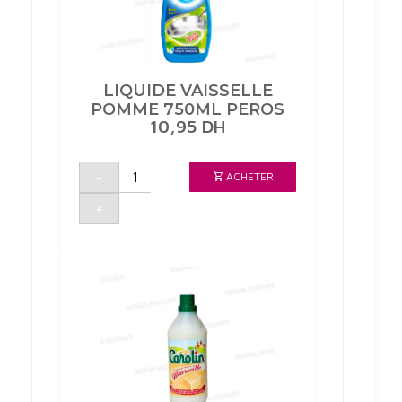
LIQUIDE VAISSELLE
POMME 750ML PEROS
10,95
DH
quantité
-
ACHETER
de
LIQUIDE
VAISSELLE
+
POMME
750ML
PEROS