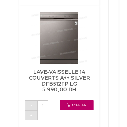
8
PROGRAMMES
SILVER
DFC811FL
LG
LAVE-VAISSELLE 14
COUVERTS A++ SILVER
DFB512FP LG
5 990,00
DH
quantité
-
ACHETER
de
LAVE-
VAISSELLE
+
14
COUVERTS
A++