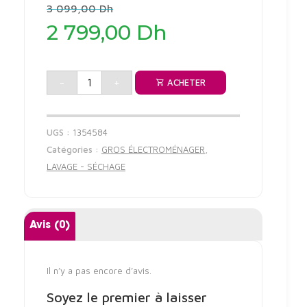
Le
3 099,00
Dh
prix
2 799,00
Dh
initial
était :
Le
3
prix
099,00 Dh.
actuel
-
+
ACHETER
est :
2
799,00 Dh.
UGS :
1354584
Catégories :
GROS ÉLECTROMÉNAGER
,
LAVAGE - SÉCHAGE
Avis (0)
Il n’y a pas encore d’avis.
Soyez le premier à laisser