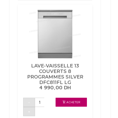
LAVE-VAISSELLE 13
COUVERTS 8
PROGRAMMES SILVER
DFC811FL LG
4 990,00
DH
quantité
-
ACHETER
de
LAVE-
VAISSELLE
+
13
COUVERTS