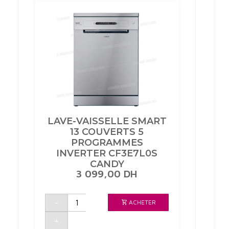
SILVER
DFB512FP
LG
LAVE-VAISSELLE SMART
13 COUVERTS 5
PROGRAMMES
INVERTER CF3E7L0S
CANDY
3 099,00
DH
quantité
-
ACHETER
de
LAVE-
VAISSELLE
+
SMART