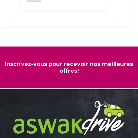
7KG
1200
TOURS
SILVER
WMTA
7122
S
NA
WHIRPOOL
Inscrivez-vous pour recevoir nos meilleures
offres!