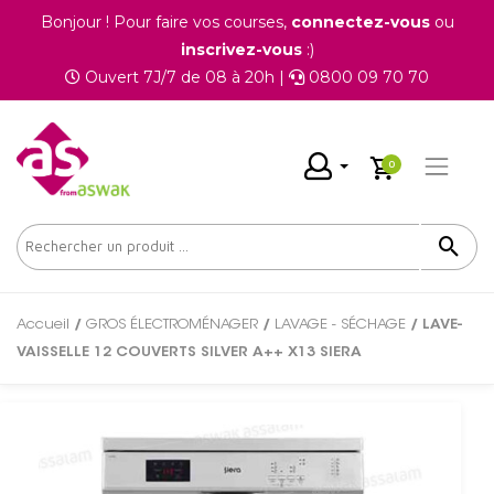
Bonjour ! Pour faire vos courses,
connectez-vous
ou
inscrivez-vous
:)
Ouvert 7J/7 de 08 à 20h |
0800 09 70 70
0
Accueil
/
GROS ÉLECTROMÉNAGER
/
LAVAGE - SÉCHAGE
/ LAVE-
VAISSELLE 12 COUVERTS SILVER A++ X13 SIERA