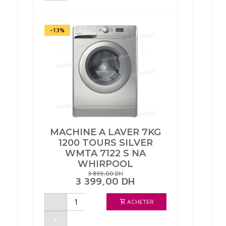
13
COUVERTS
5
PROGRAMMES
INVERTER
-13%
CF3E7L0S
CANDY
MACHINE A LAVER 7KG
1200 TOURS SILVER
WMTA 7122 S NA
WHIRPOOL
3 899,00
DH
LE
LE
3 399,00
DH
PRIX
PRIX
INITIAL
ACTUEL
quantité
-
ACHETER
de
ÉTAIT :
EST :
MACHINE
3
3
A
899,00 DH.
399,00 DH.
+
LAVER