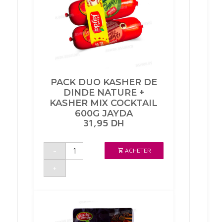
PACK DUO KASHER DE
DINDE NATURE +
KASHER MIX COCKTAIL
600G JAYDA
31,95
DH
quantité
-
ACHETER
de
PACK
DUO
+
KASHER
DE
DINDE
NATURE
+
KASHER
MIX
COCKTAIL
600G