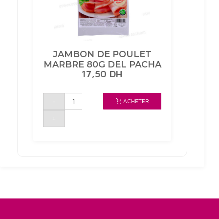
JAMBON DE POULET
MARBRE 80G DEL PACHA
17,50
DH
quantité
-
ACHETER
de
JAMBON
DE
+
POULET
MARBRE
80G
DEL
PACHA