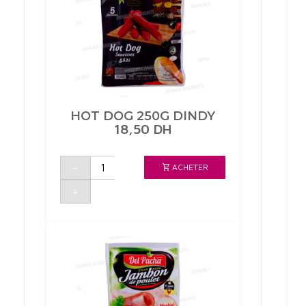
JAYDA
HOT DOG 250G DINDY
18,50
DH
quantité
-
ACHETER
de
HOT
DOG
+
250G
DINDY