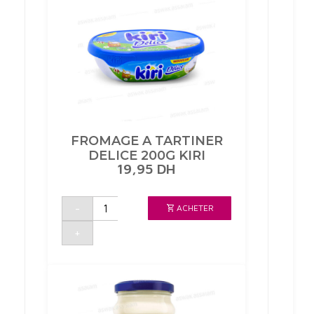
FROMAGE A TARTINER
DELICE 200G KIRI
19,95
DH
quantité
-
ACHETER
de
FROMAGE
A
+
TARTINER
DELICE
200G
KIRI