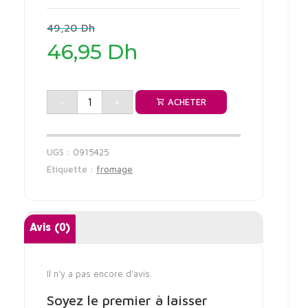
Le
49,20
Dh
prix
46,95
Dh
initial
était :
Le
49,20 Dh.
prix
actuel
-
+
ACHETER
est :
46,95 Dh.
UGS :
0915425
Étiquette :
fromage
Avis (0)
Il n’y a pas encore d’avis.
Soyez le premier à laisser