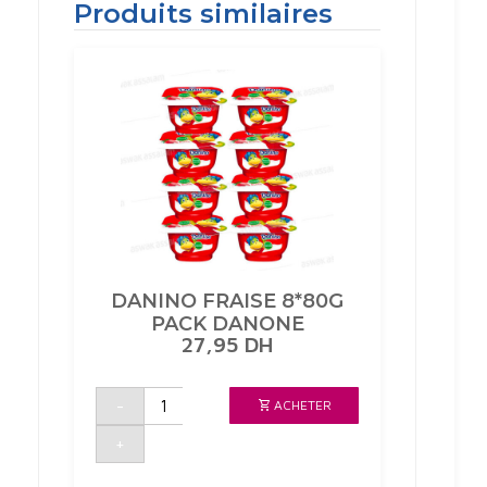
Produits similaires
DANINO FRAISE 8*80G
PACK DANONE
27,95
DH
quantité
-
ACHETER
de
DANINO
FRAISE
+
8*80G
PACK
DANONE