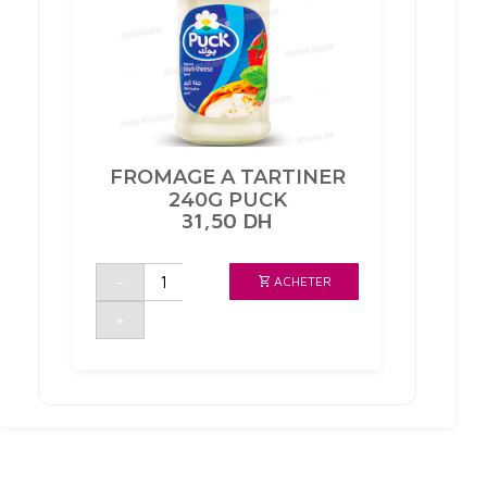
FROMAGE A TARTINER
240G PUCK
31,50
DH
quantité
-
ACHETER
de
FROMAGE
A
+
TARTINER
240G
PUCK