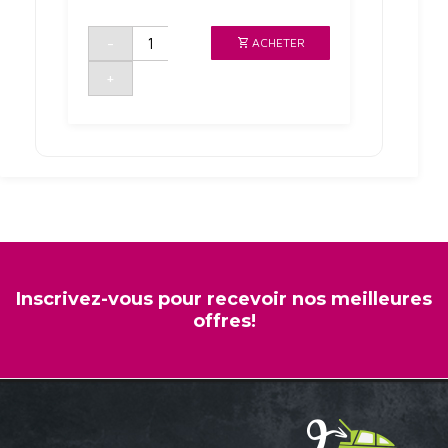
quantité
-
ACHETER
de
FROMAGE
DIP
+
&
CRUNCH
4*35G
KIRI
Inscrivez-vous pour recevoir nos meilleures
offres!