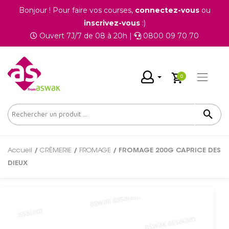
Bonjour ! Pour faire vos courses,
connectez-vous
ou
inscrivez-vous
:)
Ouvert 7J/7 de 08 à 20h |
0800 09 70 70
0
Accueil
/
CRÈMERIE
/
FROMAGE
/ FROMAGE 200G CAPRICE DES
DIEUX