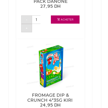
PACK DANONE
27,95
DH
quantité
-
ACHETER
de
DANINO
FRAISE
+
8*80G
PACK
DANONE
FROMAGE DIP &
CRUNCH 4*35G KIRI
24,95
DH