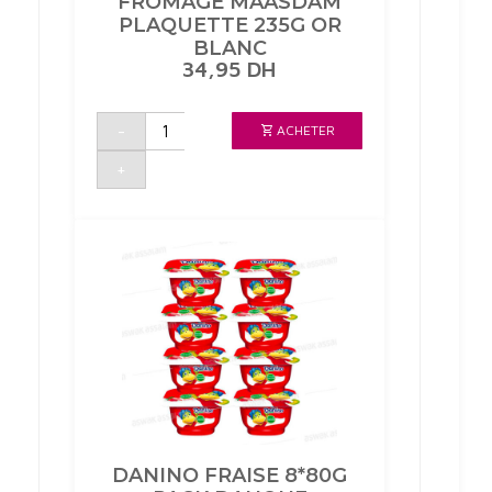
FROMAGE MAASDAM
PLAQUETTE 235G OR
BLANC
34,95
DH
quantité
-
ACHETER
de
FROMAGE
MAASDAM
+
PLAQUETTE
235G
OR
BLANC
DANINO FRAISE 8*80G