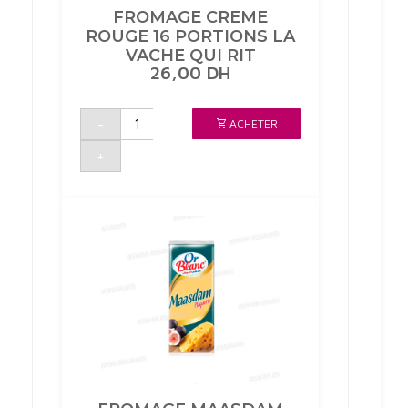
FROMAGE CREME
ROUGE 16 PORTIONS LA
VACHE QUI RIT
26,00
DH
quantité
-
ACHETER
de
FROMAGE
CREME
+
ROUGE
16
PORTIONS
LA
VACHE
QUI
RIT