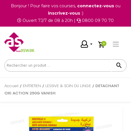
Bonjour ! Pour faire vos courses,
connectez-vous
ou
inscrivez-vous
:)
Ouvert 7J/7 de 08 à 20h |
0800 09 70 70
0
Accueil
/
ENTRETIEN
/
LESSIVE & SOIN DU LINGE
/ DETACHANT
OXI ACTION 250G VANISH