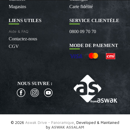
Magasins
Carte fidélité
LIENS UTILES
SERVICE CLIENTÈLE
Aide & FAQ
0800 09 70 70
Contactez-nous
MODE DE PAIEMENT
CGV
NOUS SUIVRE :
© 2026
Aswak Drive - Panoramique
, Developed & Maintained
by
ASWAK ASSALAM