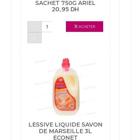
SACHET 750G ARIEL
20,95
DH
quantité
-
ACHETER
de
LESSIVE
DOWNY
+
SACHET
750G
ARIEL
LESSIVE LIQUIDE SAVON
DE MARSEILLE 3L
ECONET