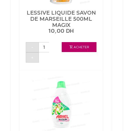
LESSIVE LIQUIDE SAVON
DE MARSEILLE 500ML
MAGIX
10,00
DH
quantité
-
ACHETER
de
LESSIVE
LIQUIDE
+
SAVON
DE
MARSEILLE
500ML
MAGIX