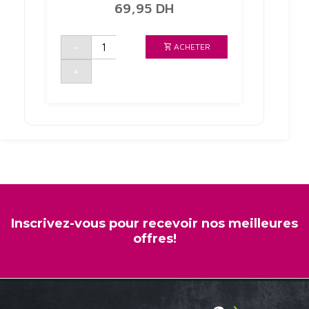
69,95
DH
quantité
-
ACHETER
de
LESSIVE
LIQUIDE
+
SAVON
DE
MARSEILLE
3L
ECONET
Inscrivez-vous pour recevoir nos meilleures
offres!