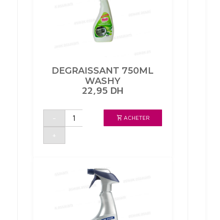
DEGRAISSANT 750ML
WASHY
22,95
DH
quantité
-
ACHETER
de
DEGRAISSANT
750ML
+
WASHY