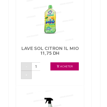
LAVE SOL CITRON 1L MIO
11,75
DH
quantité
-
ACHETER
de
LAVE
SOL
+
CITRON
1L
MIO