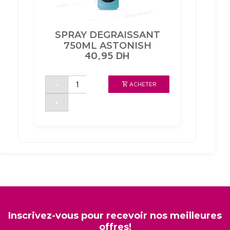
SPRAY DEGRAISSANT
750ML ASTONISH
40,95
DH
quantité
-
ACHETER
de
SPRAY
DEGRAISSANT
+
750ML
ASTONISH
Inscrivez-vous pour recevoir nos meilleures
offres!