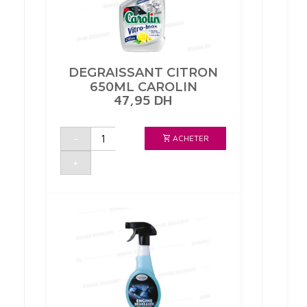
DEGRAISSANT CITRON
650ML CAROLIN
47,95
DH
quantité
-
ACHETER
de
DEGRAISSANT
CITRON
+
650ML
CAROLIN