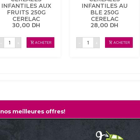
INFANTILES AUX
INFANTILES AU
FRUITS 250G
BLE 250G
CERELAC
CERELAC
30,00
DH
28,00
DH
quantité
quantité
-
+
-
+
ACHETER
ACHETER
de
de
CEREALES
CEREALES
INFANTILES
INFANTILES
AUX
AU
FRUITS
BLE
250G
250G
CERELAC
CERELAC
 nos meilleures offres!