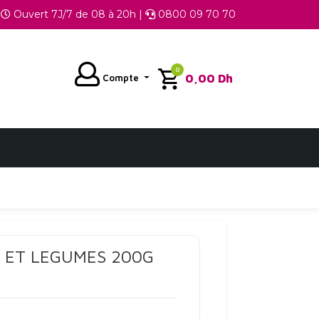
Ouvert 7J/7 de 08 à 20h |
0800 09 70 70
0
0,00
Dh
Compte
 ET LEGUMES 200G