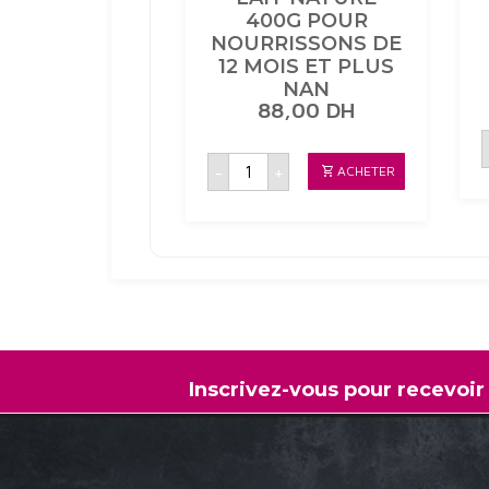
400G POUR
NOURRISSONS DE
12 MOIS ET PLUS
NAN
88,00
DH
quantité
-
+
ACHETER
de
LAIT
NATURE
400G
POUR
NOURRISSONS
DE
12
MOIS
ET
PLUS
NAN
Inscrivez-vous pour recevoir