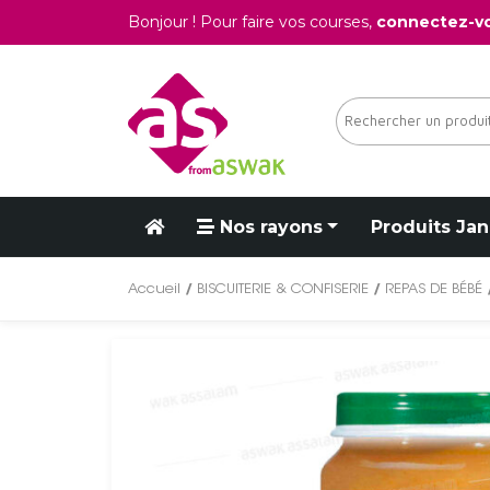
Bonjour ! Pour faire vos courses,
connectez-v
Nos rayons
Produits Jan
Accueil
/
BISCUITERIE & CONFISERIE
/
REPAS DE BÉBÉ