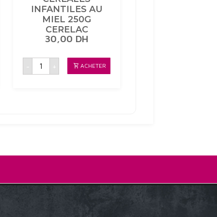
INFANTILES AU
MIEL 250G
CERELAC
30,00
DH
quantité
-
+
ACHETER
de
CEREALES
INFANTILES
AU
MIEL
250G
CERELAC