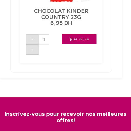
CHOCOLAT KINDER
COUNTRY 23G
6,95
DH
quantité
-
ACHETER
de
CHOCOLAT
KINDER
+
COUNTRY
23G
Inscrivez-vous pour recevoir nos meilleures
offres!