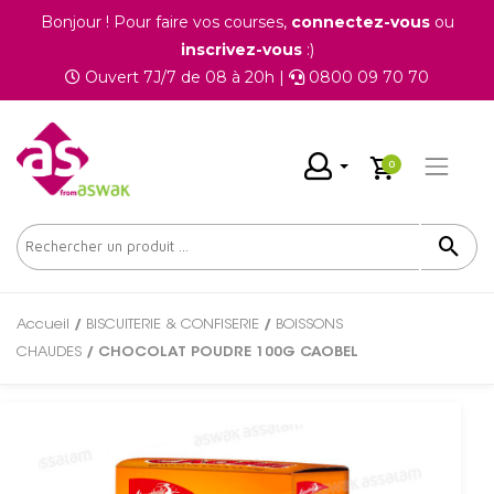
Bonjour ! Pour faire vos courses,
connectez-vous
ou
inscrivez-vous
:)
Ouvert 7J/7 de 08 à 20h |
0800 09 70 70
0
Accueil
/
BISCUITERIE & CONFISERIE
/
BOISSONS
CHAUDES
/ CHOCOLAT POUDRE 100G CAOBEL