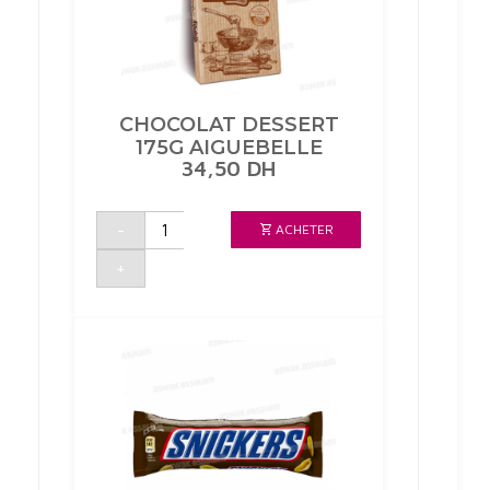
CHOCOLAT DESSERT
175G AIGUEBELLE
34,50
DH
quantité
-
ACHETER
de
CHOCOLAT
DESSERT
+
175G
AIGUEBELLE