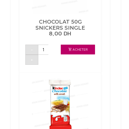
CHOCOLAT 50G
SNICKERS SINGLE
8,00
DH
quantité
-
ACHETER
de
CHOCOLAT
50G
+
SNICKERS
SINGLE