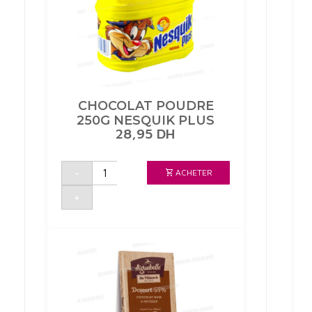
CHOCOLAT POUDRE
250G NESQUIK PLUS
28,95
DH
quantité
-
ACHETER
de
CHOCOLAT
POUDRE
+
250G
NESQUIK
PLUS