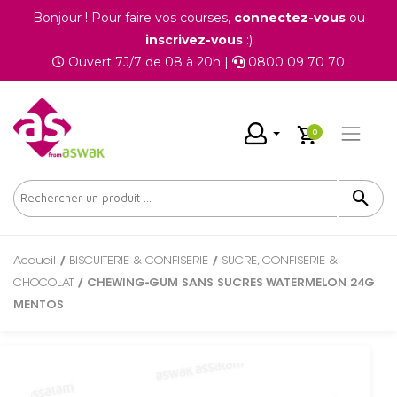
Bonjour ! Pour faire vos courses,
connectez-vous
ou
inscrivez-vous
:)
Ouvert 7J/7 de 08 à 20h |
0800 09 70 70
0
Accueil
/
BISCUITERIE & CONFISERIE
/
SUCRE, CONFISERIE &
CHOCOLAT
/ CHEWING-GUM SANS SUCRES WATERMELON 24G
MENTOS