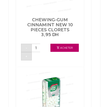
CHEWING-GUM
CINNAMINT NEW 10
PIECES CLORETS
3,95
DH
quantité
-
ACHETER
de
CHEWING-
GUM
+
CINNAMINT
NEW
10
PIECES
CLORETS