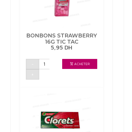
BONBONS STRAWBERRY
16G TIC TAC
5,95
DH
quantité
-
ACHETER
de
BONBONS
STRAWBERRY
+
16G
TIC
TAC