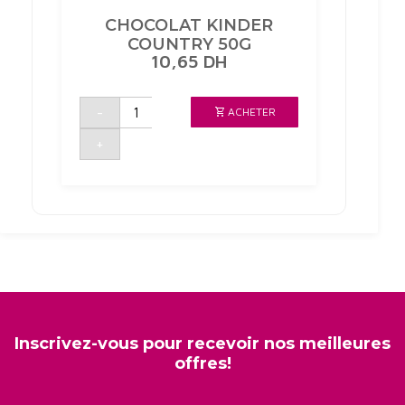
CHOCOLAT KINDER
COUNTRY 50G
10,65
DH
quantité
-
ACHETER
de
CHOCOLAT
KINDER
+
COUNTRY
50G
Inscrivez-vous pour recevoir nos meilleures
offres!