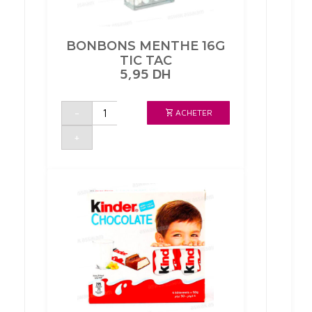
BONBONS MENTHE 16G
TIC TAC
5,95
DH
quantité
-
ACHETER
de
BONBONS
MENTHE
+
16G
TIC
TAC