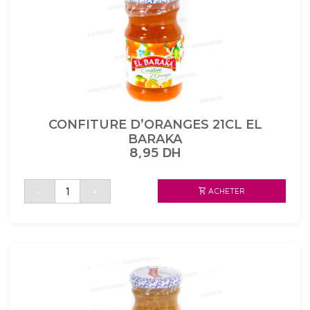
CONFITURE D’ORANGES 21CL EL
BARAKA
8,95
DH
quantité
-
+
ACHETER
de
CONFITURE
D'ORANGES
21CL
EL
BARAKA