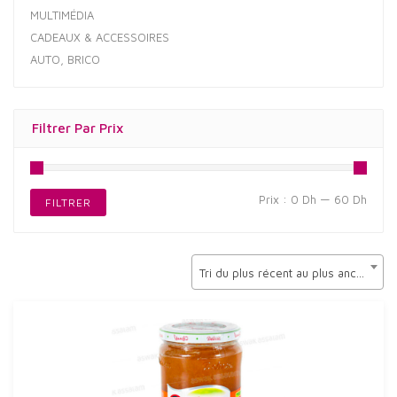
MULTIMÉDIA
CADEAUX & ACCESSOIRES
AUTO, BRICO
Filtrer Par Prix
Prix
Prix
Prix :
0 Dh
—
60 Dh
FILTRER
min
max
Tri du plus récent au plus ancien