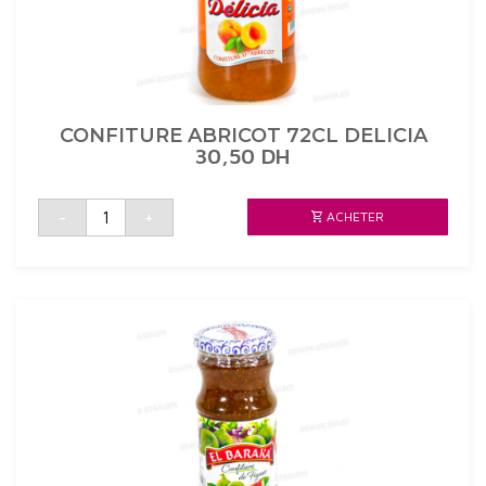
CONFITURE ABRICOT 72CL DELICIA
30,50
DH
quantité
-
+
ACHETER
de
CONFITURE
ABRICOT
72CL
DELICIA