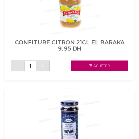
CONFITURE CITRON 21CL EL BARAKA
9,95
DH
quantité
-
+
ACHETER
de
CONFITURE
CITRON
21CL
EL
BARAKA