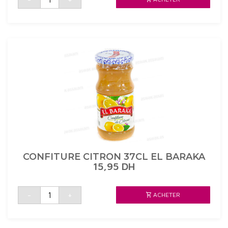
CONFITURE
DE
CITRONS
37CL
AICHA
CONFITURE CITRON 37CL EL BARAKA
15,95
DH
quantité
-
+
ACHETER
de
CONFITURE
CITRON
37CL
EL