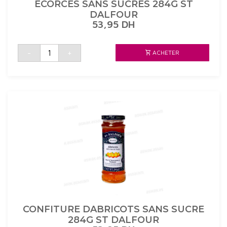
ECORCES SANS SUCRES 284G ST
DALFOUR
53,95
DH
quantité
-
+
ACHETER
de
CONFITURE
D'ORANGES
AVEC
ECORCES
SANS
SUCRES
284G
ST
DALFOUR
CONFITURE DABRICOTS SANS SUCRE
284G ST DALFOUR