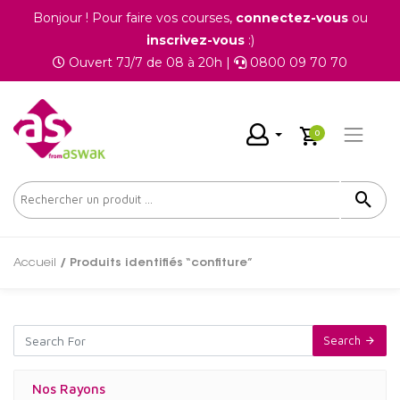
Bonjour ! Pour faire vos courses,
connectez-vous
ou
inscrivez-vous
:)
Ouvert 7J/7 de 08 à 20h |
0800 09 70 70
0
Accueil
/ Produits identifiés “confiture”
Search
Nos Rayons