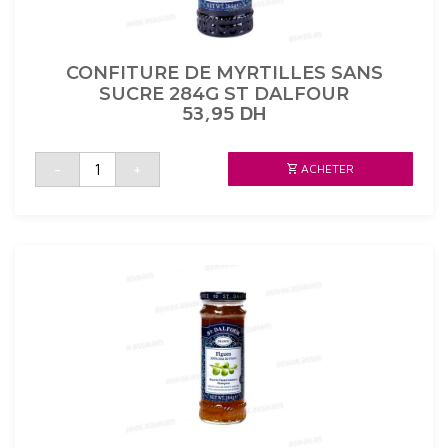
CONFITURE DE MYRTILLES SANS
SUCRE 284G ST DALFOUR
53,95
DH
quantité
-
+
ACHETER
de
CONFITURE
DE
MYRTILLES
SANS
SUCRE
284G
ST
DALFOUR