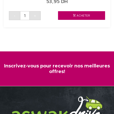
53,95
DH
quantité
-
+
ACHETER
de
CONFITURE
DABRICOTS
SANS
SUCRE
284G
ST
DALFOUR
Inscrivez-vous pour recevoir nos meilleures
offres!