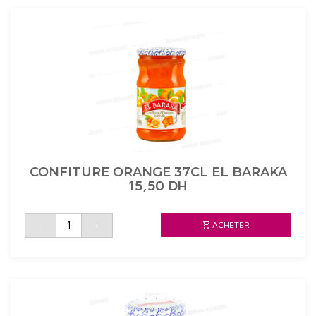
BARAKA
CONFITURE ORANGE 37CL EL BARAKA
15,50
DH
quantité
-
+
ACHETER
de
CONFITURE
ORANGE
37CL
EL
BARAKA