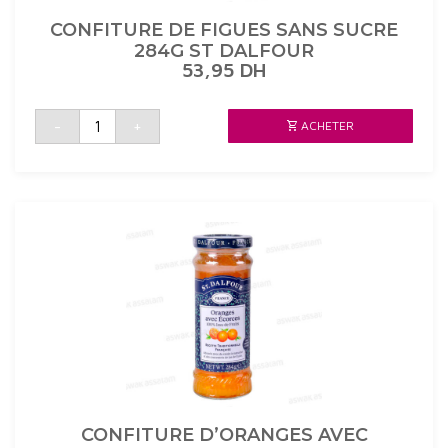
CONFITURE DE FIGUES SANS SUCRE
284G ST DALFOUR
53,95
DH
quantité
-
+
ACHETER
de
CONFITURE
DE
FIGUES
SANS
SUCRE
284G
ST
DALFOUR
CONFITURE D’ORANGES AVEC