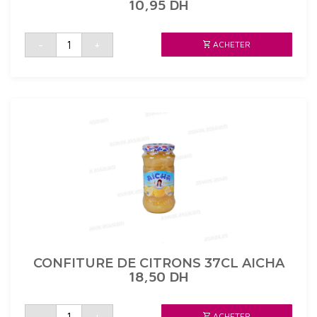
10,95
DH
quantité
-
+
ACHETER
de
CONFITURE
ORANGE
21CL
AICHA
CONFITURE DE CITRONS 37CL AICHA
18,50
DH
quantité
-
+
ACHETER
de