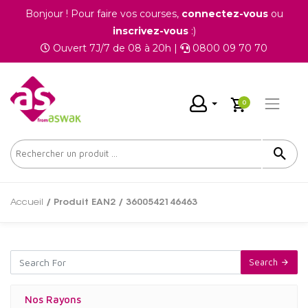
Bonjour ! Pour faire vos courses,
connectez-vous
ou
inscrivez-vous
:)
Ouvert 7J/7 de 08 à 20h |
0800 09 70 70
0
Accueil
/ Produit EAN2 / 3600542146463
Search
Nos Rayons