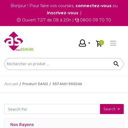
Bonjour ! Pour faire vos courses,
connectez-vous
ou
inscrivez-vous
:)
Ouvert 7J/7 de 08 à 20h |
0800 09 70 70
0
Accueil
/ Produit EAN2 / 3574661592046
Search
Nos Rayons