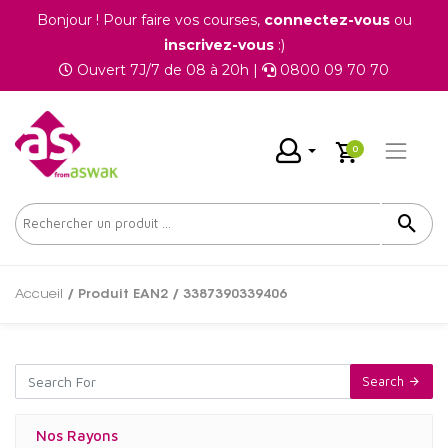
Bonjour ! Pour faire vos courses,
connectez-vous
ou
inscrivez-vous
:)
Ouvert 7J/7 de 08 à 20h |
0800 09 70 70
0
Accueil
/ Produit EAN2 / 3387390339406
Search
Nos Rayons