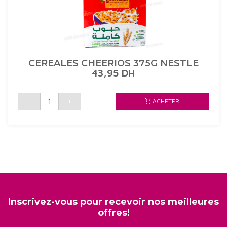
CEREALES CHEERIOS 375G NESTLE
43,95
DH
quantité
-
+
ACHETER
de
CEREALES
CHEERIOS
375G
NESTLE
Inscrivez-vous pour recevoir nos meilleures
offres!