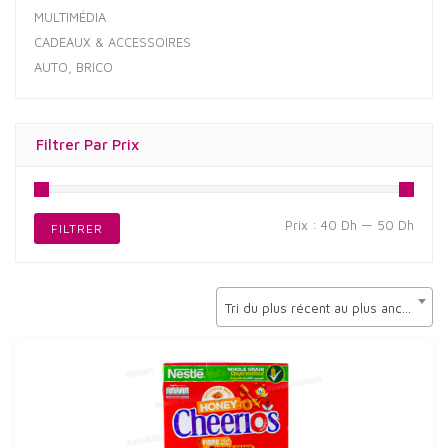
MULTIMÉDIA
CADEAUX & ACCESSOIRES
AUTO, BRICO
Filtrer Par Prix
Prix
Prix
Prix :
40 Dh
—
50 Dh
FILTRER
min
max
Tri du plus récent au plus ancien