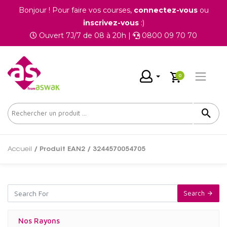
Bonjour ! Pour faire vos courses,
connectez-vous
ou
inscrivez-vous
:)
Ouvert 7J/7 de 08 à 20h |
0800 09 70 70
0
Accueil
/ Produit EAN2 / 3244570054705
Search
Nos Rayons