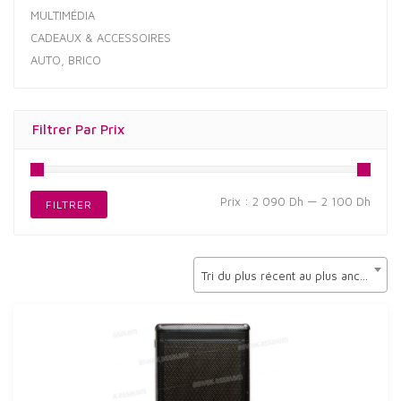
MULTIMÉDIA
CADEAUX & ACCESSOIRES
AUTO, BRICO
Filtrer Par Prix
Prix
Prix
Prix :
2 090 Dh
—
2 100 Dh
FILTRER
min
max
Tri du plus récent au plus ancien