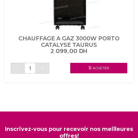
CHAUFFAGE A GAZ 3000W PORTO
CATALYSE TAURUS
2 099,00
DH
quantité
-
+
ACHETER
de
CHAUFFAGE
A
GAZ
3000W
PORTO
CATALYSE
TAURUS
Inscrivez-vous pour recevoir nos meilleures
offres!