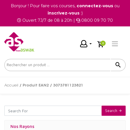
Bonjour ! Pour faire vos courses,
connectez-vous
ou
inscrivez-vous
:)
Ouvert 7J/7 de 08 à 20h |
0800 09 70 70
0
Accueil
/ Produit EAN2 / 3073781123821
Search
Nos Rayons