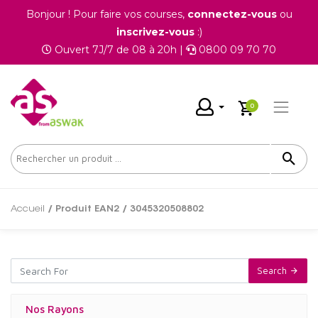
Bonjour ! Pour faire vos courses,
connectez-vous
ou
inscrivez-vous
:)
Ouvert 7J/7 de 08 à 20h |
0800 09 70 70
0
Accueil
/ Produit EAN2 / 3045320508802
Search
Nos Rayons