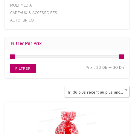
MULTIMÉDIA
CADEAUX & ACCESSOIRES
AUTO, BRICO
Filtrer Par Prix
Prix
Prix
Prix :
20 Dh
—
30 Dh
FILTRER
min
max
Tri du plus récent au plus ancien