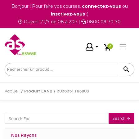
Bonjour ! Pour faire vos courses,
connectez-vous
ou
inscrivez-vous
:)
Ouvert 7J/7 de 08 à 20h |
0800 09 70 70
0
Accueil
/ Produit EAN2 / 3038351163003
Search
Nos Rayons