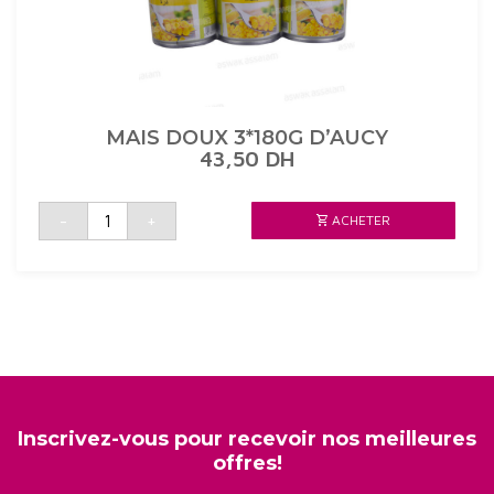
MAIS DOUX 3*180G D’AUCY
43,50
DH
quantité
-
+
ACHETER
de
MAIS
DOUX
3*180G
D'AUCY
Inscrivez-vous pour recevoir nos meilleures
offres!