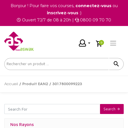
Bonjour ! Pour faire vos courses,
connectez-vous
ou
inscrivez-vous
:)
Ouvert 7J/7 de 08 à 20h |
0800 09 70 70
0
Accueil
/ Produit EAN2 / 3017800099223
Search
Nos Rayons