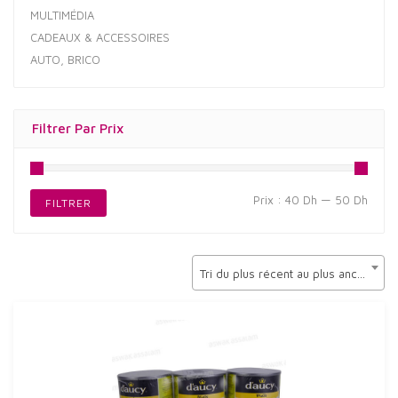
MULTIMÉDIA
CADEAUX & ACCESSOIRES
AUTO, BRICO
Filtrer Par Prix
Prix
Prix
Prix :
40 Dh
—
50 Dh
FILTRER
min
max
Tri du plus récent au plus ancien