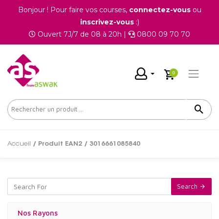
Bonjour ! Pour faire vos courses,
connectez-vous
ou
inscrivez-vous
:)
Ouvert 7J/7 de 08 à 20h |
0800 09 70 70
0
Accueil
/ Produit EAN2 / 3016661085840
Search
Nos Rayons