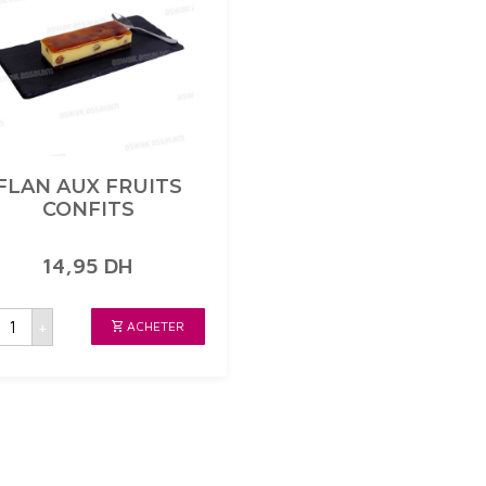
FLAN AUX FRUITS
CONFITS
14,95
DH
uantité
+
ACHETER
de
FLAN
AUX
RUITS
CONFITS