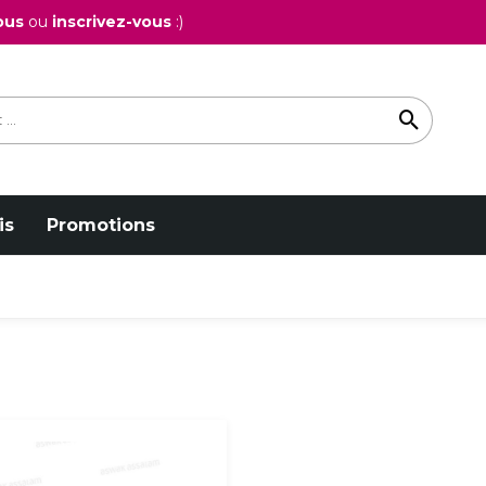
ous
ou
inscrivez-vous
:)
is
Promotions