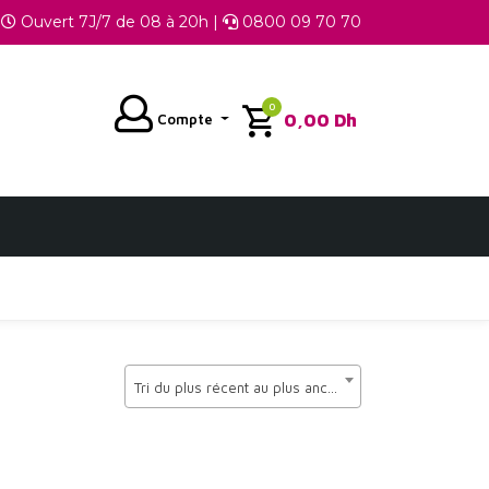
Ouvert 7J/7 de 08 à 20h |
0800 09 70 70
0
0,00
Dh
Compte
Tri du plus récent au plus ancien