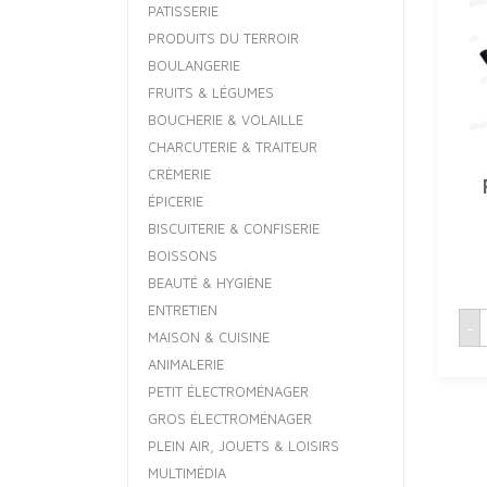
PATISSERIE
PRODUITS DU TERROIR
BOULANGERIE
FRUITS & LÉGUMES
BOUCHERIE & VOLAILLE
CHARCUTERIE & TRAITEUR
CRÈMERIE
ÉPICERIE
BISCUITERIE & CONFISERIE
BOISSONS
BEAUTÉ & HYGIÈNE
ENTRETIEN
q
-
MAISON & CUISINE
ANIMALERIE
F
PETIT ÉLECTROMÉNAGER
GROS ÉLECTROMÉNAGER
PLEIN AIR, JOUETS & LOISIRS
MULTIMÉDIA