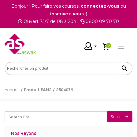
Bonjour ! Pour faire vos courses,
connectez-vous
ou
inscrivez-vous
:)
Ouvert 7J/7 de 08 à 20h |
0800 09 70 70
0
Accueil
/ Produit EAN2 / 2504079
Search
Nos Rayons