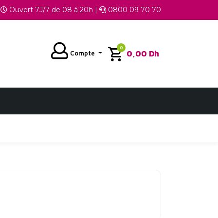
Ouvert 7J/7 de 08 à 20h |
0800 09 70 70
0
0,00
Dh
Compte