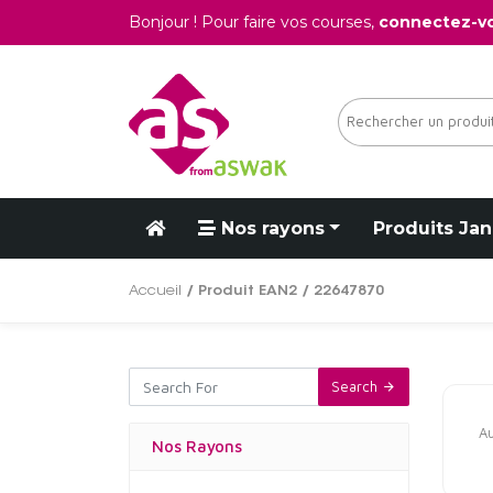
Bonjour ! Pour faire vos courses,
connectez-v
Nos rayons
Produits Jan
Accueil
/ Produit EAN2 / 22647870
Search
Au
Nos Rayons