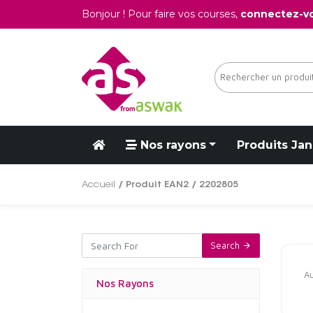
Bonjour ! Pour faire vos courses,
connectez-v
Nos rayons
Produits Jan
Accueil
/ Produit EAN2 / 2202805
Search
Au
Nos Rayons