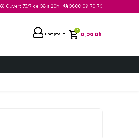
Ouvert 7J/7 de 08 à 20h |
0800 09 70 70
0
0,00
Dh
Compte