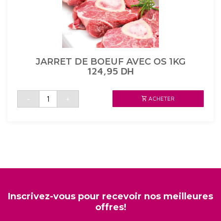
JARRET DE BOEUF AVEC OS 1KG
124,95
DH
quantité
-
+
ACHETER
de
JARRET
DE
BOEUF
AVEC
OS
1KG
Inscrivez-vous pour recevoir nos meilleures
offres!