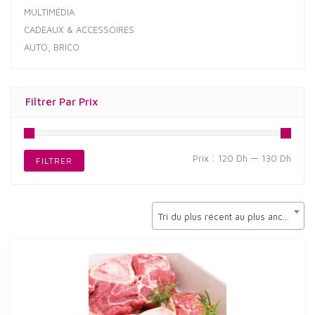
MULTIMÉDIA
CADEAUX & ACCESSOIRES
AUTO, BRICO
Filtrer Par Prix
Prix
Prix
Prix :
120 Dh
—
130 Dh
FILTRER
min
max
Tri du plus récent au plus ancien