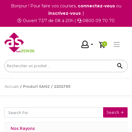
Bonjour ! Pour faire vos courses,
connectez-vous
ou
inscrivez-vous
:)
Ouvert 7J/7 de 08 à 20h |
0800 09 70 70
0
Accueil
/ Produit EAN2 / 2202785
Search
Nos Rayons