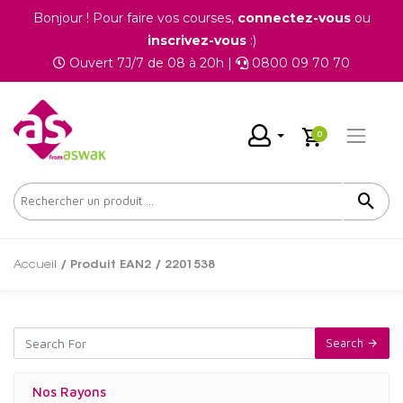
Bonjour ! Pour faire vos courses,
connectez-vous
ou
inscrivez-vous
:)
Ouvert 7J/7 de 08 à 20h |
0800 09 70 70
0
Accueil
/ Produit EAN2 / 2201538
Search
Nos Rayons