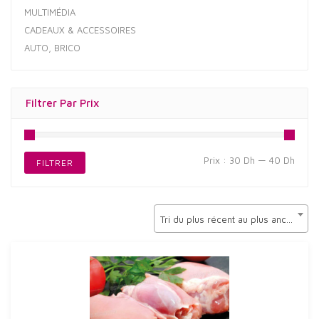
MULTIMÉDIA
CADEAUX & ACCESSOIRES
AUTO, BRICO
Filtrer Par Prix
Prix
Prix
Prix :
30 Dh
—
40 Dh
FILTRER
min
max
Tri du plus récent au plus ancien