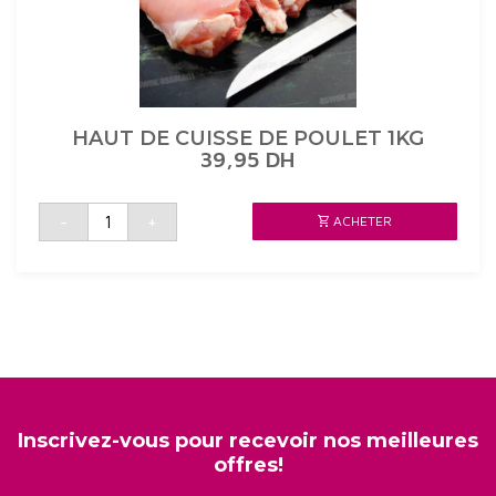
HAUT DE CUISSE DE POULET 1KG
39,95
DH
quantité
-
+
ACHETER
de
HAUT
DE
CUISSE
DE
POULET
1KG
Inscrivez-vous pour recevoir nos meilleures
offres!