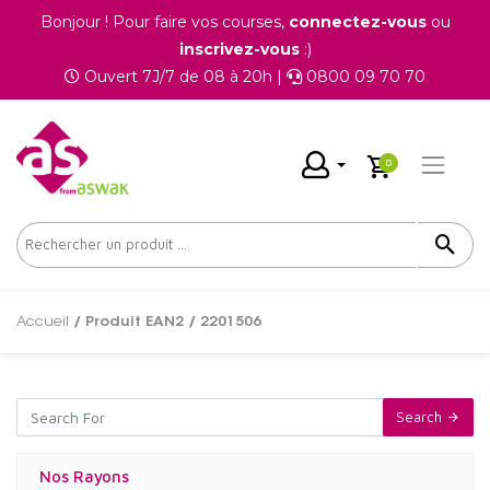
Bonjour ! Pour faire vos courses,
connectez-vous
ou
inscrivez-vous
:)
Ouvert 7J/7 de 08 à 20h |
0800 09 70 70
0
Accueil
/ Produit EAN2 / 2201506
Search
Nos Rayons