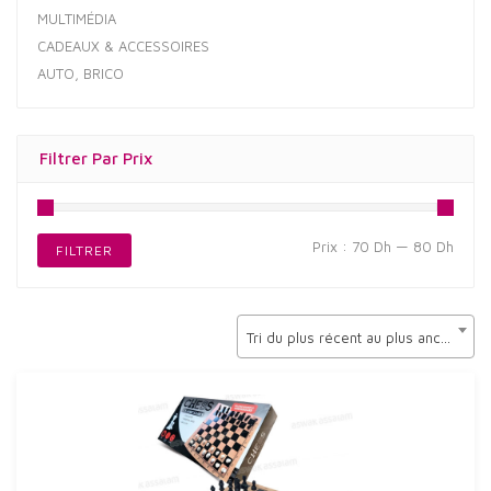
MULTIMÉDIA
CADEAUX & ACCESSOIRES
AUTO, BRICO
Filtrer Par Prix
Prix
Prix
Prix :
70 Dh
—
80 Dh
FILTRER
min
max
Tri du plus récent au plus ancien