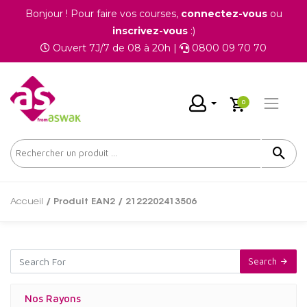
Bonjour ! Pour faire vos courses,
connectez-vous
ou
inscrivez-vous
:)
Ouvert 7J/7 de 08 à 20h |
0800 09 70 70
0
Accueil
/ Produit EAN2 / 2122202413506
Search
Nos Rayons