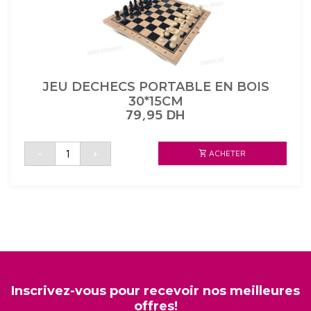
JEU DECHECS PORTABLE EN BOIS
30*15CM
79,95
DH
quantité
-
+
ACHETER
de
JEU
DECHECS
PORTABLE
EN
BOIS
30*15CM
Inscrivez-vous pour recevoir nos meilleures
offres!