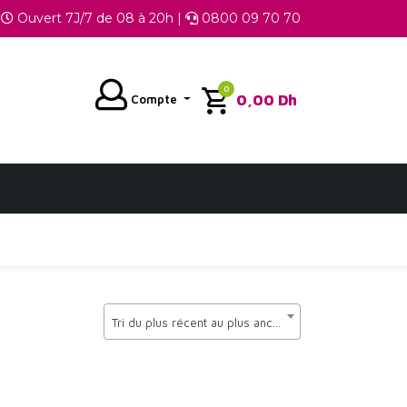
Ouvert 7J/7 de 08 à 20h |
0800 09 70 70
0
0,00
Dh
Compte
Tri du plus récent au plus ancien