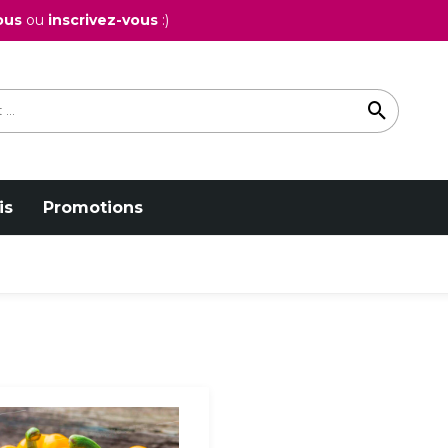
ous
ou
inscrivez-vous
:)
is
Promotions