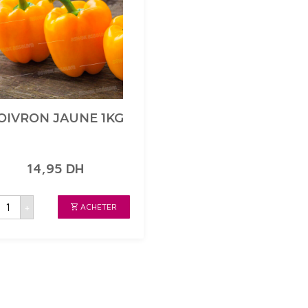
OIVRON JAUNE 1KG
14,95
DH
uantité
+
ACHETER
de
POIVRON
JAUNE
1KG