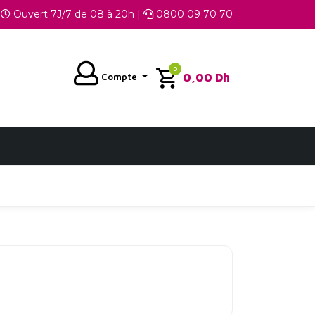
Ouvert 7J/7 de 08 à 20h |
0800 09 70 70
0
0,00
Dh
Compte