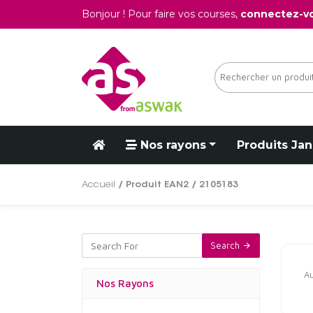
Bonjour ! Pour faire vos courses,
connectez-v
Nos rayons
Produits Jan
Accueil
/ Produit EAN2 / 2105183
Search
Au
Nos Rayons