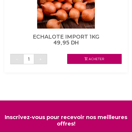
ECHALOTE IMPORT 1KG
49,95
DH
quantité
-
+
ACHETER
de
ECHALOTE
IMPORT
1KG
Inscrivez-vous pour recevoir nos meilleures
offres!