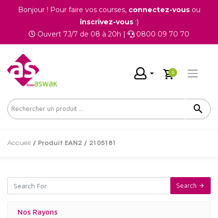
Bonjour ! Pour faire vos courses,
connectez-vous
ou
inscrivez-vous
:)
Ouvert 7J/7 de 08 à 20h |
0800 09 70 70
0
Accueil
/ Produit EAN2 / 2105181
Search
Nos Rayons