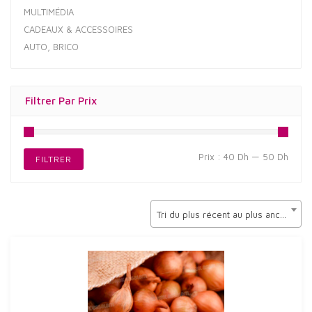
MULTIMÉDIA
CADEAUX & ACCESSOIRES
AUTO, BRICO
Filtrer Par Prix
Prix
Prix
Prix :
40 Dh
—
50 Dh
FILTRER
min
max
Tri du plus récent au plus ancien