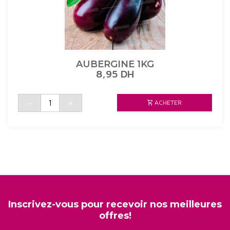
AUBERGINE 1KG
8,95
DH
quantité
-
+
ACHETER
de
AUBERGINE
1KG
Inscrivez-vous pour recevoir nos meilleures
offres!