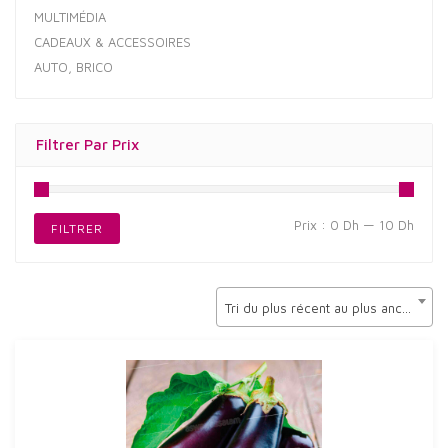
MULTIMÉDIA
CADEAUX & ACCESSOIRES
AUTO, BRICO
Filtrer Par Prix
Prix
Prix
Prix :
0 Dh
—
10 Dh
FILTRER
min
max
Tri du plus récent au plus ancien