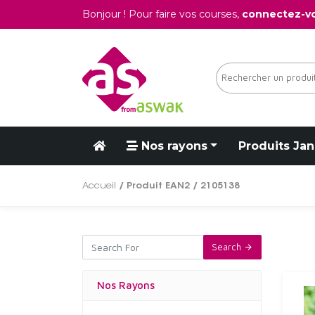
Bonjour ! Pour faire vos courses,
connectez-v
Nos rayons
Produits Jan
Accueil
/ Produit EAN2 / 2105138
Search
Nos Rayons