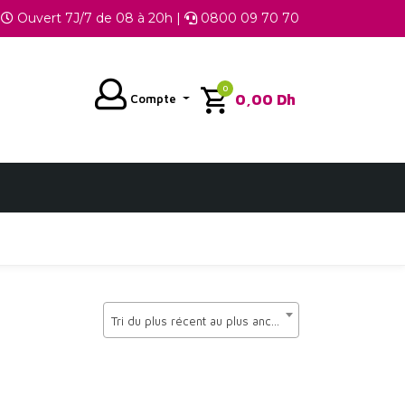
Ouvert 7J/7 de 08 à 20h |
0800 09 70 70
0
0,00
Dh
Compte
Tri du plus récent au plus ancien