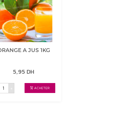
ORANGE A JUS 1KG
5,95
DH
uantité
+
ACHETER
de
ORANGE
A
JUS
1KG