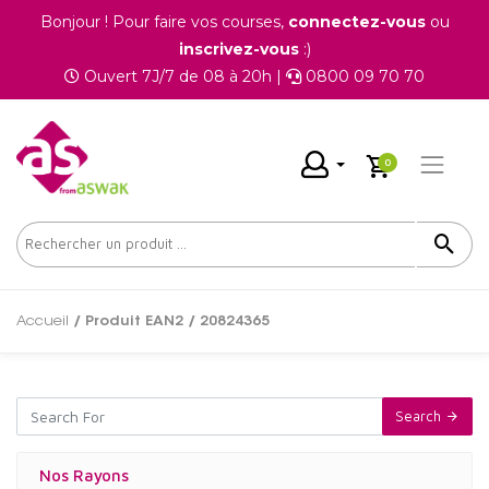
Bonjour ! Pour faire vos courses,
connectez-vous
ou
inscrivez-vous
:)
Ouvert 7J/7 de 08 à 20h |
0800 09 70 70
0
Accueil
/ Produit EAN2 / 20824365
Search
Nos Rayons