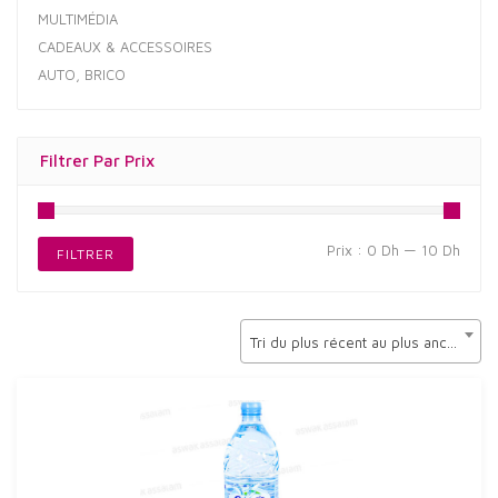
MULTIMÉDIA
CADEAUX & ACCESSOIRES
AUTO, BRICO
Filtrer Par Prix
Prix
Prix
Prix :
0 Dh
—
10 Dh
FILTRER
min
max
Tri du plus récent au plus ancien