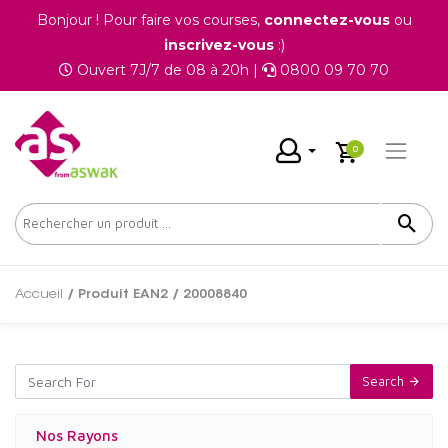
Bonjour ! Pour faire vos courses,
connectez-vous
ou
inscrivez-vous
:)
Ouvert 7J/7 de 08 à 20h |
0800 09 70 70
0
Accueil
/ Produit EAN2 / 20008840
Search
Nos Rayons